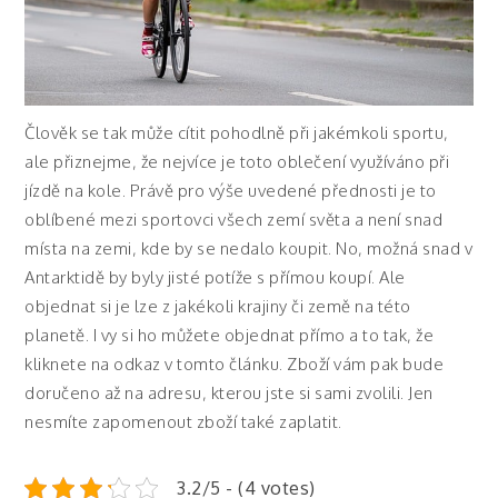
Člověk se tak může cítit pohodlně při jakémkoli sportu,
ale přiznejme, že nejvíce je toto oblečení využíváno při
jízdě na kole. Právě pro výše uvedené přednosti je to
oblíbené mezi sportovci všech zemí světa a není snad
místa na zemi, kde by se nedalo koupit. No, možná snad v
Antarktidě by byly jisté potíže s přímou koupí. Ale
objednat si je lze z jakékoli krajiny či země na této
planetě. I vy si ho můžete objednat přímo a to tak, že
kliknete na odkaz v tomto článku. Zboží vám pak bude
doručeno až na adresu, kterou jste si sami zvolili. Jen
nesmíte zapomenout zboží také zaplatit.
3.2/5 - (4 votes)