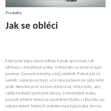
Produkty
Jak se obléci
Když jsme kdysi dávno běhali či jinak sportovali, tak
většinou v trenýrkách a tílku. V tělocviku ve škole to bylo
povinné. Červené trenýrky a bílý nátělník. Pokud jste to
neměli, následoval trest, a to rána peškem na záda nebo
jinde. Netuším proč na tom učitel trval, místo toho, aby
raději hodnotil sportovní výkony, či minimálně snahu,
protože přinést domů na vysvědčení čtyřku z tělocviku asi
nebylo dobré. Nejhorší známka snad byla trojka, kterou