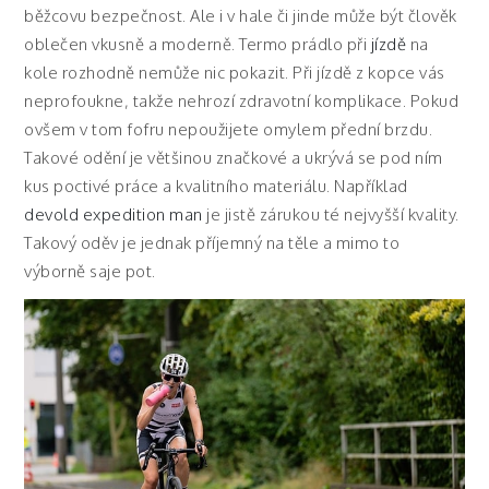
běžcovu bezpečnost. Ale i v hale či jinde může být člověk
oblečen vkusně a moderně. Termo prádlo při
jízdě
na
kole rozhodně nemůže nic pokazit. Při jízdě z kopce vás
neprofoukne, takže nehrozí zdravotní komplikace. Pokud
ovšem v tom fofru nepoužijete omylem přední brzdu.
Takové odění je většinou značkové a ukrývá se pod ním
kus poctivé práce a kvalitního materiálu. Například
devold expedition man
je jistě zárukou té nejvyšší kvality.
Takový oděv je jednak příjemný na těle a mimo to
výborně saje pot.