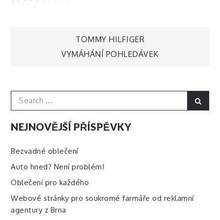
Navigace
TOMMY HILFIGER
VYMÁHÁNÍ POHLEDÁVEK
pro
příspěvek
Search
Sear
for:
NEJNOVĚJŠÍ PŘÍSPĚVKY
Bezvadné oblečení
Auto hned? Není problém!
Oblečení pro každého
Webové stránky pro soukromé farmáře od reklamní
agentury z Brna