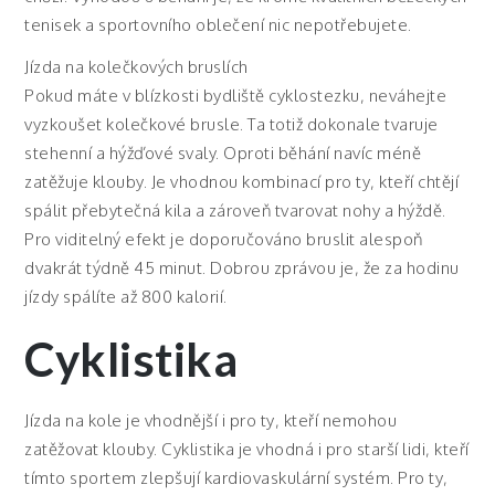
tenisek a sportovního oblečení nic nepotřebujete.
Jízda na kolečkových bruslích
Pokud máte v blízkosti bydliště cyklostezku, neváhejte
vyzkoušet kolečkové brusle. Ta totiž dokonale tvaruje
stehenní a hýžďové svaly. Oproti běhání navíc méně
zatěžuje klouby. Je vhodnou kombinací pro ty, kteří chtějí
spálit přebytečná kila a zároveň tvarovat nohy a hýždě.
Pro viditelný efekt je doporučováno bruslit alespoň
dvakrát týdně 45 minut. Dobrou zprávou je, že za hodinu
jízdy spálíte až 800 kalorií.
Cyklistika
Jízda na kole je vhodnější i pro ty, kteří nemohou
zatěžovat klouby. Cyklistika je vhodná i pro starší lidi, kteří
tímto sportem zlepšují kardiovaskulární systém. Pro ty,