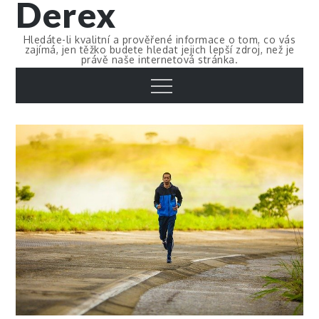
Derex
Skip
to
Hledáte-li kvalitní a prověřené informace o tom, co vás
content
zajímá, jen těžko budete hledat jejich lepší zdroj, než je
právě naše internetová stránka.
Menu