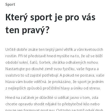
Sport
Který sport je pro vás
ten pravý?
Určitě dobře znáte ten teplý jarní větřík a vůni kvetoucích
rostlin. Při té představě hned myslíte na to, že už se blíží
období sukní, šatů, šortek, zkrátka odhalených nohou.
Nastartujte po dlouhé zimě svou fyzičku, vaše figura a
svalstvo to už zajisté potřebují. A pokud ne postava, vaše
hlava vám bude vděčná. Je prokázáno, že sport je jedním
z nejlepších způsobů pročištění hlavy a úniku od stresu.
Hned na začátek je důležité si udělat jasno v tom, zda
chcete opravdu shodit nějaké to přebytečné kilo nebo
pouze jen formovat postavu. Od toho se totiž odvíjí druh