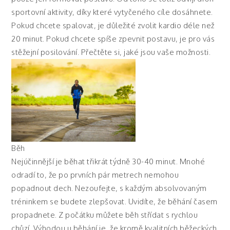
sportovní aktivity, díky které vytyčeného cíle dosáhnete.
Pokud chcete spalovat, je důležité zvolit kardio déle než
20 minut. Pokud chcete spíše zpevnit postavu, je pro vás
stěžejní posilování. Přečtěte si, jaké jsou vaše možnosti.
Běh
Nejúčinnější je běhat třikrát týdně 30-40 minut. Mnohé
odradí to, že po prvních pár metrech nemohou
popadnout dech. Nezoufejte, s každým absolvovaným
tréninkem se budete zlepšovat. Uvidíte, že běhání časem
propadnete. Z počátku můžete běh střídat s rychlou
chůzí. Výhodou u běhání je, že kromě kvalitních běžeckých