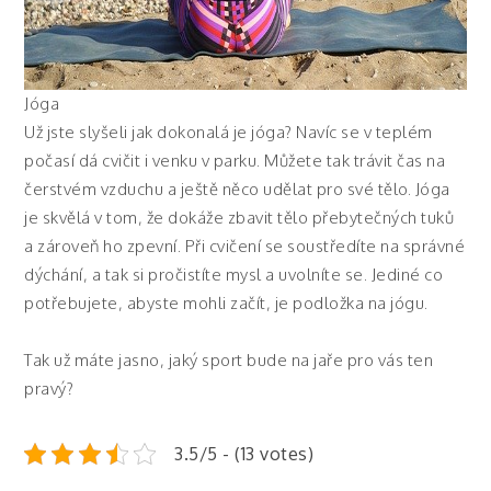
Jóga
Už jste slyšeli jak dokonalá je jóga? Navíc se v teplém
počasí dá cvičit i venku v parku. Můžete tak trávit čas na
čerstvém vzduchu a ještě něco udělat pro své tělo. Jóga
je skvělá v tom, že dokáže zbavit tělo přebytečných tuků
a zároveň ho zpevní. Při cvičení se soustředíte na správné
dýchání, a tak si pročistíte mysl a uvolníte se. Jediné co
potřebujete, abyste mohli začít, je podložka na jógu.
Tak už máte jasno, jaký sport bude na jaře pro vás ten
pravý?
3.5/5 - (13 votes)