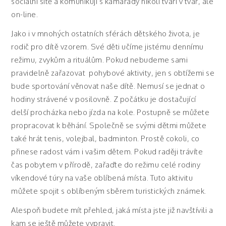
sociální sítě a komunikují s kamarády nikoli tváří v tvář, ale
on-line.
Jako i v mnohých ostatních sférách dětského života, je
rodič pro dítě vzorem. Své děti učíme jistému dennímu
režimu, zvykům a rituálům. Pokud nebudeme sami
pravidelně zařazovat pohybové aktivity, jen s obtížemi se
bude sportování věnovat naše dítě. Nemusí se jednat o
hodiny strávené v posilovně. Z počátku je dostačující
delší procházka nebo jízda na kole. Postupně se můžete
propracovat k běhání. Společně se svými dětmi můžete
také hrát tenis, volejbal, badminton. Prostě cokoli, co
přinese radost vám i vašim dětem. Pokud raději trávíte
čas pobytem v přírodě, zařaďte do režimu celé rodiny
víkendové túry na vaše oblíbená místa. Tuto aktivitu
můžete spojit s oblíbeným sběrem turistických známek.
Alespoň budete mít přehled, jaká místa jste již navštívili a
kam se ještě můžete vypravit.