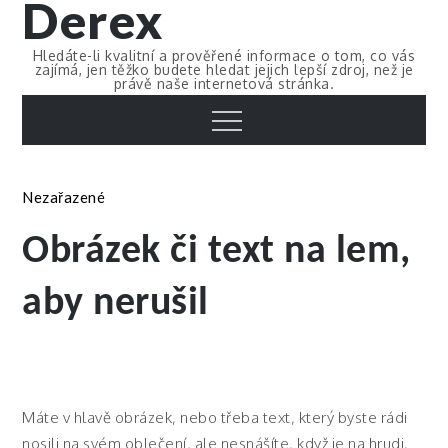
Derex
Skip
to
Hledáte-li kvalitní a prověřené informace o tom, co vás
content
zajímá, jen těžko budete hledat jejich lepší zdroj, než je
právě naše internetová stránka.
Menu
Nezařazené
Obrázek či text na lem,
aby nerušil
Máte v hlavě obrázek, nebo třeba text, který byste rádi
nosili na svém oblečení, ale nesnášíte, když je na hrudi,