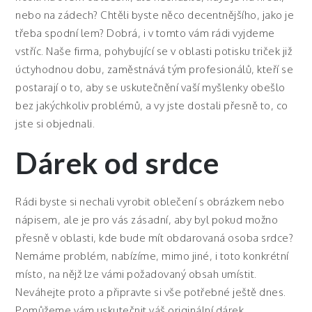
nebo na zádech? Chtěli byste něco decentnějšího, jako je
třeba spodní lem? Dobrá, i v tomto vám rádi vyjdeme
vstříc. Naše firma, pohybující se v oblasti
potisku triček
již
úctyhodnou dobu, zaměstnává tým profesionálů, kteří se
postarají o to, aby se uskutečnění vaší myšlenky obešlo
bez jakýchkoliv problémů, a vy jste dostali přesně to, co
jste si objednali.
Dárek od srdce
Rádi byste si nechali vyrobit oblečení s obrázkem nebo
nápisem, ale je pro vás zásadní, aby byl pokud možno
přesně v oblasti, kde bude mít obdarovaná osoba srdce?
Nemáme problém, nabízíme, mimo jiné, i toto konkrétní
místo, na nějž lze vámi požadovaný obsah umístit.
Neváhejte proto a připravte si vše potřebné ještě dnes.
Pomůžeme vám uskutečnit váš originální dárek.