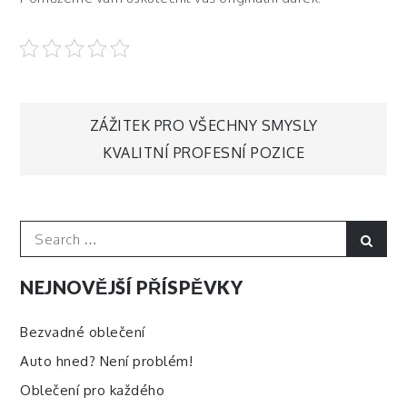
Navigace
ZÁŽITEK PRO VŠECHNY SMYSLY
KVALITNÍ PROFESNÍ POZICE
pro
příspěvek
Search
Sear
for:
NEJNOVĚJŠÍ PŘÍSPĚVKY
Bezvadné oblečení
Auto hned? Není problém!
Oblečení pro každého