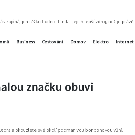
ás zajímá, jen těžko budete hledat jejich lepší zdroj, než je práv
omů
Business
Cestování
Domov
Elektro
Internet
nalou značku obuvi
utora a okouzlete své okolí podmanivou bonbónovou vůní,