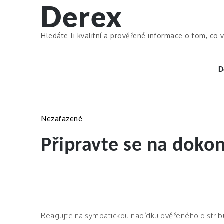
Derex
Skip
to
content
Hledáte-li kvalitní a prověřené informace o tom, co v
D
Nezařazené
Připravte se na doko
Reagujte na sympatickou nabídku ověřeného distrib