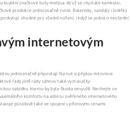
y kvalitní značkové boty mellisa. Ať už se chystáte kamkoliv,
ačkové produkce jednoznačně zvolit. Balerinky, sandály i lodičky
 poskytují, vhodné pro všední nošení, i když se jedná o nevšední
mavým internetovým
alitou jednoznačně připoutají. Na své si přijdou milovnice
ktové řady jistě rády sáhnou také vyznavačky
ckou nabídku, kterou by bylo škoda nevyužít. Nechejte se
a maximálního komfortu na adresu ověřeného internetového
avuje působivě také ve spojení s příznivými cenami.