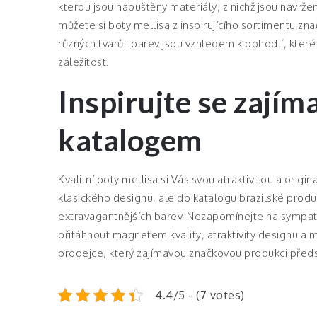
kterou jsou napuštěny materiály, z nichž jsou navržen
můžete si boty mellisa z inspirujícího sortimentu zn
různých tvarů i barev jsou vzhledem k pohodlí, které
záležitost.
Inspirujte se zají
katalogem
Kvalitní
boty mellisa
si Vás svou atraktivitou a origin
klasického designu, ale do katalogu brazilské produ
extravagantnějších barev. Nezapomínejte na sympati
přitáhnout magnetem kvality, atraktivity designu 
prodejce, který zajímavou značkovou produkci předst
4.4/5 - (7 votes)