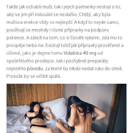
Takže jak ochablí muži, tak i jejich partnerky nestojí o to,
aby se jim při milování se nedařilo. Chtějí, aby byla
mužova erekce vždy co nejlepší. A když to nejde samo,
používají se mnohdy i různé přípravky na podporu
potence. A záleží na tom, co si člověk vybere, zda mu to
prospěje nebo ne. Existují totiž jak přípravky prověřené a
účinné, jako je dejme tomu
Vidalista 40 mg
od
spolehlivého prodejce, tak i pochybné preparáty
nejistého
původu
, za které by nikdo nedal ruku do ohně.
Protože by se určitě spálil.