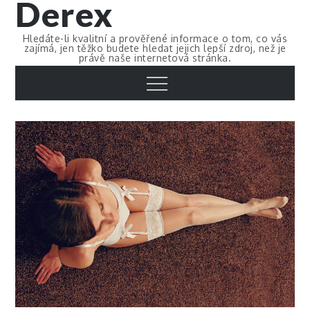
Derex
Skip
to
Hledáte-li kvalitní a prověřené informace o tom, co vás
content
zajímá, jen těžko budete hledat jejich lepší zdroj, než je
právě naše internetová stránka.
Menu