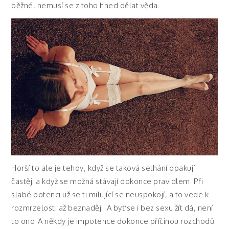
běžné, nemusí se z toho hned dělat věda.
Horší to ale je tehdy, když se taková selhání opakují
častěji a když se možná stávají dokonce pravidlem. Při
slabé potenci už se ti milující se neuspokojí, a to vede k
rozmrzelosti až beznaději. A byť se i bez sexu žít dá, není
to ono. A někdy je impotence dokonce příčinou rozchodů.