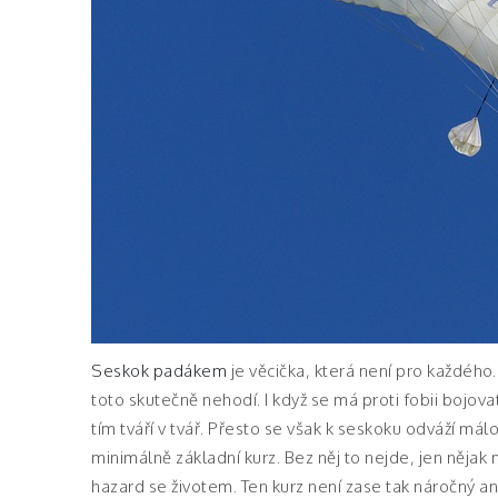
Seskok padákem
je věcička, která není pro každého. 
toto skutečně nehodí. I když se má proti fobii bojov
tím tváří v tvář. Přesto se však k seskoku odváží má
minimálně základní kurz. Bez něj to nejde, jen nějak 
hazard se životem. Ten kurz není zase tak náročný ani