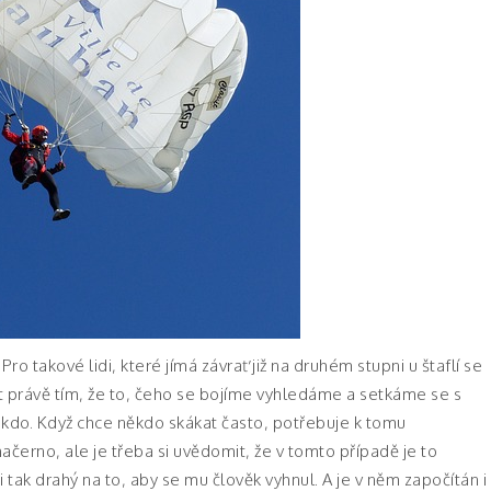
Pro takové lidi, které jímá závrať již na druhém stupni u štaflí se
at právě tím, že to, čeho se bojíme vyhledáme a setkáme se s
lokdo. Když chce někdo skákat často, potřebuje k tomu
načerno, ale je třeba si uvědomit, že v tomto případě je to
 tak drahý na to, aby se mu člověk vyhnul. A je v něm započítán i