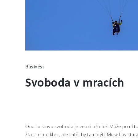
Business
Svoboda v mracích
Ono to slovo svoboda je velmi ošidné. Může po ní touži
život mimo klec, ale chtěl by tam být? Musel by star