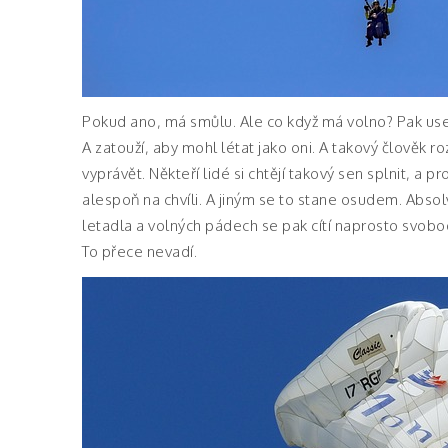
Pokud ano, má smůlu. Ale co když má volno? Pak use
A zatouží, aby mohl létat jako oni. A takový člověk r
vyprávět. Někteří lidé si chtějí takový sen splnit, a
alespoň na chvíli. A jiným se to stane osudem. Absolv
letadla a volných pádech se pak cítí naprosto svob
To přece nevadí.