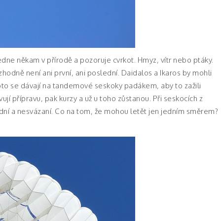
dne někam v přírodě a pozoruje cvrkot. Hmyz, vítr nebo ptáky.
ozhodně není ani první, ani poslední. Daidalos a Ikaros by mohli
 proto se dávají na tandemové seskoky padákem, aby to zažili
ují přípravu, pak kurzy a už u toho zůstanou. Při seskocích z
odní a nesvázaní. Co na tom, že mohou letět jen jedním směrem?