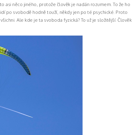
 to asi něco jiného, protože člověk je nadán rozumem. To že ho
lidí po svobodě hodně touží, někdy jen po té psychické. Proto
ichni. Ale kde je ta svoboda fyzická? To už je složitější. Člověk