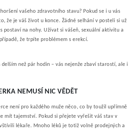
horšení vašeho zdravotního stavu? Pokud se i u vás
, že je váš život u konce. Žádné selhání v posteli si už
s postaví na nohy. Užívat si vášeň, sexuální aktivitu a
případě, že trpíte problémem s erekcí.
 delším než pár hodin – vás nejenže zbaví starostí, ale i
ERKA NEMUSÍ NIC VĚDĚT
tnerce není pro každého muže něco, co by toužil upřímně
e mít tajemství. Pokud si přejete vyřešit váš stav v
štívili lékaře.
Mnoho léků je totiž volně prodejných a