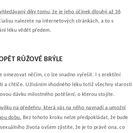
vyhledávaný díky tomu
, že je jeho účinek dlouhý až 36
ialisu
nalezete na internetových stránkách, a to s
ání léku vědět předem.
 OPĚT RŮŽOVÉ BRÝLE
 omezovat něčím, co lze snadno vyřešit. I s erektilní
ti a chtíče. Užíváním vhodného léku totiž všechny starosti
kovou dávku milostného potěšení, o kterou stojíte.
vilku na předehru, která vás na něho navnadí a umožní
uhou dobu.
Bez tohoto kroku nelze předpokládat, že bude
exuálního života ovšem zjistíte, že je to právě ona, co