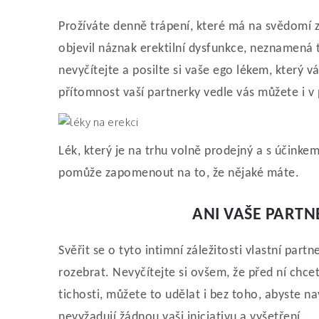
Prožíváte denně trápení, které má na svědomí z
objevil náznak erektilní dysfunkce, neznamená to
nevyčítejte a posilte si vaše ego lékem, který vá
přítomnost vaší partnerky vedle vás můžete i v 
Lék, který je na trhu volně prodejný a s účinkem
pomůže zapomenout na to, že nějaké máte.
ANI VAŠE PARTN
Svěřit se o tyto intimní záležitosti vlastní par
rozebrat. Nevyčítejte si ovšem, že před ní chcet
tichosti, můžete to udělat i bez toho, abyste nav
nevyžadují žádnou vaši iniciativu a vyšetření.