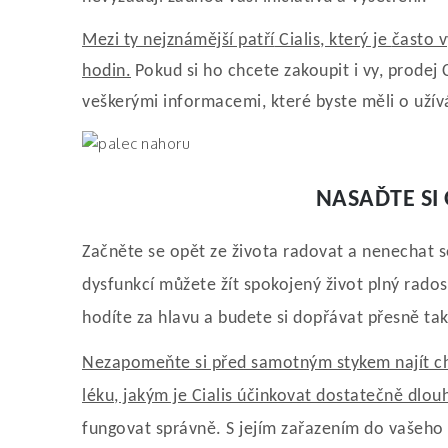
Mezi ty nejznámější patří
Cialis, který je
často 
hodin.
Pokud si ho chcete zakoupit i vy,
prodej C
veškerými informacemi, které byste měli o užív
NASAĎTE SI
Začněte se opět ze života radovat a nenechat se
dysfunkcí můžete žít spokojený život plný rados
hodíte za hlavu a budete si dopřávat přesně ta
Nezapomeňte si před samotným stykem najít ch
léku, jakým je Cialis účinkovat dostatečně dlo
fungovat správně. S jejím zařazením do vašeho s