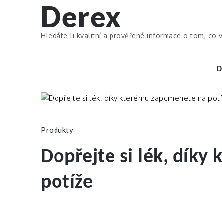
Derex
Skip
to
content
Hledáte-li kvalitní a prověřené informace o tom, co v
D
Produkty
Dopřejte si lék, dík
potíže