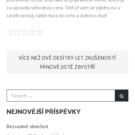
za opravdu výhodnou cenu. Teď už vám ve výběru nic v
cestě nestojí, takže hurá do toho a dobrou chuť!
Navigace
VÍCE NEŽ DVĚ DESÍTKY LET ZKUŠENOSTÍ
PÁNOVÉ JISTĚ ZBYSTŘÍ
pro
příspěvek
Search
Sear
for:
NEJNOVĚJŠÍ PŘÍSPĚVKY
Bezvadné oblečení