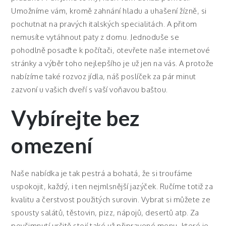
Umožníme vám, kromě zahnání hladu a uhašení žízně, si
pochutnat na pravých italských specialitách. A přitom
nemusíte vytáhnout paty z domu. Jednoduše se
pohodlně posaďte k počítači, otevřete naše internetové
stránky a výběr toho nejlepšího je už jen na vás. A protože
nabízíme také
rozvoz jídla
, náš poslíček za pár minut
zazvoní u vašich dveří s vaší voňavou baštou.
Vybírejte bez
omezení
Naše nabídka je tak pestrá a bohatá, že si troufáme
uspokojit, každý, i ten nejmlsnější jazýček. Ručíme totiž za
kvalitu a čerstvost použitých surovin. Vybrat si můžete ze
spousty salátů, těstovin, pizz, nápojů, desertů atp. Za
povšimnutí určitě stojí také už připravené menu, které je