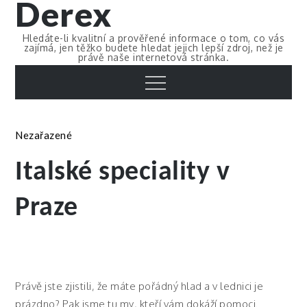
Derex
Skip
to
Hledáte-li kvalitní a prověřené informace o tom, co vás
content
zajímá, jen těžko budete hledat jejich lepší zdroj, než je
právě naše internetová stránka.
Menu
Nezařazené
Italské speciality v
Praze
Právě jste zjistili, že máte pořádný hlad a v lednici je
prázdno? Pak jsme tu my, kteří vám dokáží pomoci.