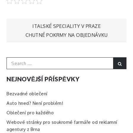
Navigace
ITALSKÉ SPECIALITY V PRAZE
CHUTNÉ POKRMY NA OBJEDNÁVKU
pro
příspěvek
Search
Sear
for:
NEJNOVĚJŠÍ PŘÍSPĚVKY
Bezvadné oblečení
Auto hned? Není problém!
Oblečení pro každého
Webové stránky pro soukromé farmáře od reklamní
agentury z Brna