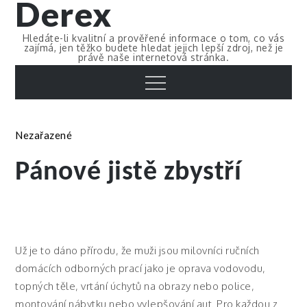
Derex
Skip
to
Hledáte-li kvalitní a prověřené informace o tom, co vás
content
zajímá, jen těžko budete hledat jejich lepší zdroj, než je
právě naše internetová stránka.
Menu
Nezařazené
Pánové jistě zbystří
Už je to dáno přírodu, že muži jsou milovníci ručních
domácích odborných prací jako je oprava vodovodu,
topných těle, vrtání úchytů na obrazy nebo police,
montování nábytku nebo vylepšování aut. Pro každou z