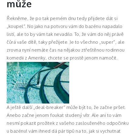
může
Řekněme, že po tak perném dnu tedy přijdete dát si
„koupel“. No jako na potvoru vám do bazénu napadalo
listí, ale to by vám tak nevadilo. To, že vám do něj právě
čůrá vaše dítě, taky přežijete. Je to všechno „super“, ale
zrovna nyní nemáte čas na nějakou ztřeštěnou rodinnou
komedii z Ameriky, chcete se prostě jenom namočit.
A ještě další „deal-breaker“ může být to, že začne pršet.
Anebo začne jenom foukat studený vítr. Ale ani to vám
nesmí pokazit prožitek z vašeho zaslouženého odpočinku
u bazénu! vám ihned dá pár tipů na to, jak si vychutnat