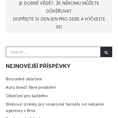
Navigace
JE DOBRÉ VĚDĚT, ŽE NĚKOMU MŮŽETE
DŮVĚŘOVAT
pro
DOPŘEJTE SI DEN JEN PRO SEBE A HÝČKEJTE
SE!
příspěvek
Search
Sear
for:
NEJNOVĚJŠÍ PŘÍSPĚVKY
Bezvadné oblečení
Auto hned? Není problém!
Oblečení pro každého
Webové stránky pro soukromé farmáře od reklamní
agentury z Brna