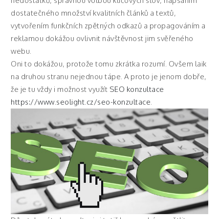
nedostatků, správnou volbou klíčových slov, napsáním
dostatečného množství kvalitních článků a textů,
vytvořením funkčních zpětných odkazů a propagováním a
reklamou dokážou ovlivnit návštěvnost jim svěřeného
webu.
Oni to dokážou, protože tomu zkrátka rozumí. Ovšem laik
na druhou stranu nejednou tápe. A proto je jenom dobře,
že je tu vždy i možnost využít
SEO konzultace
https://www.seolight.cz/seo-konzultace
.