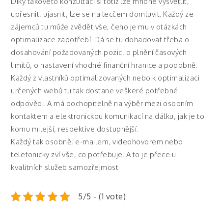
Díky takovéto konzultaci si totiž lze mnohé vysvětlit,
upřesnit, ujasnit, lze se na lecčem domluvit. Každý ze
zájemců tu může zvědět vše, čeho je mu v otázkách
optimalizace zapotřebí. Dá se tu dohadovat třeba o
dosahování požadovaných pozic, o plnění časových
limitů, o nastavení vhodné finanční hranice a podobně.
Každý z vlastníků optimalizovaných nebo k optimalizaci
určených webů tu tak dostane veškeré potřebné
odpovědi. A má pochopitelně na výběr mezi osobním
kontaktem a elektronickou komunikací na dálku, jak je to
komu milejší, respektive dostupnější.
Každý tak osobně, e-mailem, videohovorem nebo
telefonicky zví vše, co potřebuje. A to je přece u
kvalitních služeb samozřejmost.
5/5 - (1 vote)