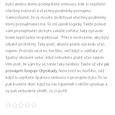
bytu anebo domu podepíšete smlouvu, kde si sepíšete
všechny nutnosti a všechny podmínky pronájmu.
Samozřejmě, že vy musíte dodržovat všechny podmínky,
který pronajímatel má. To zní úplně logicky. Takže pokud
vám pronajímatel do bytu zakáže zvířata, taky opravdu
bude lepší tohle respektovat. ´Přece nechceme, aby byly
nějaké problémy. Taky platí, abyste platili opravdu včas
nájem- Protože není nic horšího, než když si uděláte už
špatný obrázek sebe, když nebudete platit včas nájem.
Vím jistě, že vám by se tohle taky nelíbilo. Takže už víte
jak
pronájem funguje Otpsklady
. Není totiž nic horšího, než
když si sepíšete špatnou smlouvu o pronájmu bytu. To se
pak budete divit, když na vás nájemník s něčím vyrukuje a
vy pak nebudete vědět, co si počít.