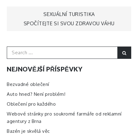
Navigace
SEXUÁLNÍ TURISTIKA
SPOČÍTEJTE SI SVOU ZDRAVOU VÁHU
pro
příspěvek
Search
Sear
for:
NEJNOVĚJŠÍ PŘÍSPĚVKY
Bezvadné oblečení
Auto hned? Není problém!
Oblečení pro každého
Webové stránky pro soukromé farmáře od reklamní
agentury z Brna
Bazén je skvělá věc