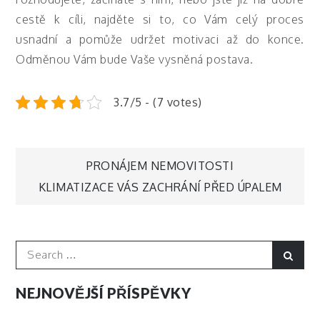
cestě k cíli, najděte si to, co Vám celý proces
usnadní a pomůže udržet motivaci až do konce.
Odměnou Vám bude Vaše vysněná postava.
3.7/5 - (7 votes)
Navigace
PRONÁJEM NEMOVITOSTI
KLIMATIZACE VÁS ZACHRÁNÍ PŘED ÚPALEM
pro
příspěvek
Search
Sear
for:
NEJNOVĚJŠÍ PŘÍSPĚVKY