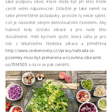
také podporu okolí, které může být při této trnité
cestě velmi nápomocné. Důležité je také nemít na
sebe přemrštěné požadavky, protože ty nelze splnit,
což je následně silným demotivačním činitelem. Aby
hubnutí tedy zůstalo zdravé a pro naše tělo
dosažitelné, měli bychom zjistit, která váha je pro
nás z lékařského hlediska zdravá a přiměřená
http://www.ceskenoviny.cz/zpravy/nahrada-za-
pozemky-musi-byt-primerena-a-rozumna-zduraznil-
us/1514505
a na ni se pak zaměřit.