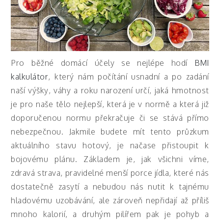
Pro běžné domácí účely se nejlépe hodí
BMI
kalkulátor
, který nám počítání usnadní a po zadání
naší výšky, váhy a roku narození určí, jaká hmotnost
je pro naše tělo nejlepší, která je v normě a která již
doporučenou normu překračuje či se stává přímo
nebezpečnou. Jakmile budete mít tento průzkum
aktuálního stavu hotový, je načase přistoupit k
bojovému plánu. Základem je, jak všichni víme,
zdravá strava, pravidelné menší porce jídla, které nás
dostatečně zasytí a nebudou nás nutit k tajnému
hladovému uzobávání, ale zároveň nepřidají až příliš
mnoho kalorií, a druhým pilířem pak je pohyb a