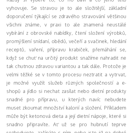
vyhovuje. Se stravou je to ale složitější, základní
doporučení týkající se zdravého stravování většinou
všichni známe, v praxi to ale znamená neustálé
vybírání z obrovské nabídky, čtení složení výrobků,
promýšlení snídaní, obědů, večeří a svačinek, hledání
receptů, vaření, přípravu krabiček, přemáhání se,
když se chuť na určitý produkt snažíme nahradit ne
tak chutnou zdravou variantou a tak dále. Protože je
velmi těžké se v tomto procesu neztratit a vytrvat,
je možné využít služeb různých společností a e-
shopů a jídlo si nechat zasílat nebo dietní produkty
snadné pro přípravu, u kterých navíc nebudete
muset zkoumat množství kalorií a složení. Příkladem
může být ketonová dieta a její dietní nápoje, které si
snadno připravíte. Ať už se pro hubnutí teprve
rozhodujete, začínáte s ním, nebo jste již na dobré