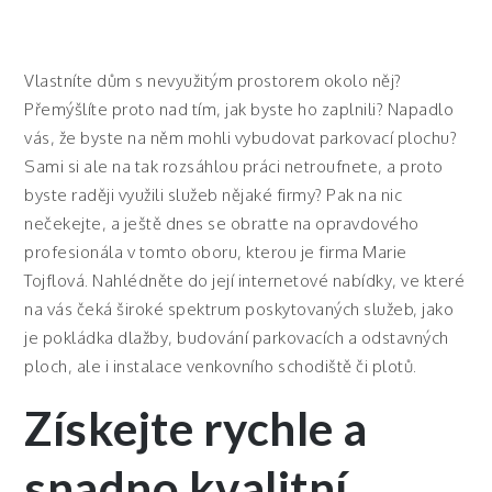
Vlastníte dům s nevyužitým prostorem okolo něj?
Přemýšlíte proto nad tím, jak byste ho zaplnili? Napadlo
vás, že byste na něm mohli vybudovat parkovací plochu?
Sami si ale na tak rozsáhlou práci netroufnete, a proto
byste raději využili služeb nějaké firmy? Pak na nic
nečekejte, a ještě dnes se obraťte na opravdového
profesionála v tomto oboru, kterou je firma Marie
Tojflová. Nahlédněte do její internetové nabídky, ve které
na vás čeká široké spektrum poskytovaných služeb, jako
je
pokládka dlažby
, budování parkovacích a odstavných
ploch, ale i instalace venkovního schodiště či plotů.
Získejte rychle a
snadno kvalitní