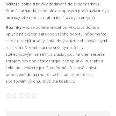
některá jablka či hrušky dodávaná do supermarketů.
Kromě sacharidů, minerálů a stopových prvků a vlákniny v
nich najdete i spoustu vitamínu C a živých enzymů.
Rozinky
– až se budete vracet od Mikulova domů a
uplyne nějaký ten pátek od vašeho pobytu, připomeňte
si tento zdejší úrodný a malebný kraj docela obyčejnými
rozinkami. V kombinaci se sušenými ořechy,
slunečnicovými semínky a arašídy jsou mnohem lepším
zdrojem pro doplnění energie, než oplatky, sušenky a
čokoláda. Můžete je mít ve formě ořechové směsi
připravené doma i na cestách, hodí se po práci a
sportovním výkonu, ať už jste kdekoliv.