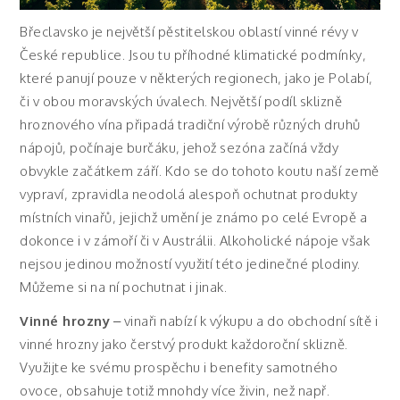
Břeclavsko je největší pěstitelskou oblastí vinné révy v
České republice. Jsou tu příhodné klimatické podmínky,
které panují pouze v některých regionech, jako je Polabí,
či v obou moravských úvalech. Největší podíl sklizně
hroznového vína připadá tradiční výrobě různých druhů
nápojů, počínaje burčáku, jehož sezóna začíná vždy
obvykle začátkem září. Kdo se do tohoto koutu naší země
vypraví, zpravidla neodolá alespoň ochutnat produkty
místních vinařů, jejichž umění je známo po celé Evropě a
dokonce i v zámoří či v Austrálii. Alkoholické nápoje však
nejsou jedinou možností využití této jedinečné plodiny.
Můžeme si na ní pochutnat i jinak.
Vinné hrozny
– vinaři nabízí k výkupu a do obchodní sítě i
vinné hrozny jako čerstvý produkt každoroční sklizně.
Využijte ke svému prospěchu i benefity samotného
ovoce, obsahuje totiž mnohdy více živin, než např.