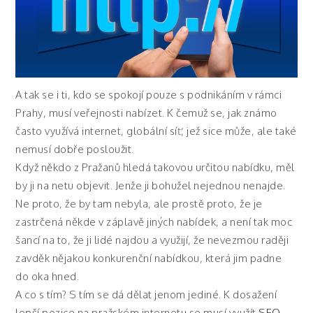
A tak se i ti, kdo se spokojí pouze s podnikáním v rámci
Prahy, musí veřejnosti nabízet. K čemuž se, jak známo
často využívá internet, globální síť, jež sice může, ale také
nemusí dobře posloužit.
Když někdo z Pražanů hledá takovou určitou nabídku, měl
by ji na netu objevit. Jenže ji bohužel nejednou nenajde.
Ne proto, že by tam nebyla, ale prostě proto, že je
zastrčená někde v záplavě jiných nabídek, a není tak moc
šancí na to, že ji lidé najdou a využijí, že nevezmou raději
zavděk nějakou konkurenční nabídkou, která jim padne
do oka hned.
A co s tím? S tím se dá dělat jenom jediné. K dosažení
lepší pozice na pražském internetu se musí využít
SEO