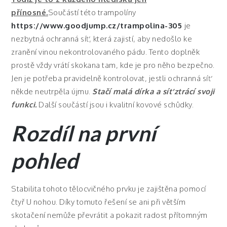
přínosné.
Součástí této trampolíny
https://www.goodjump.cz/trampolina-305
je
nezbytná ochranná síť, která zajistí, aby nedošlo ke
zranění vinou nekontrolovaného pádu. Tento doplněk
prostě vždy vrátí skokana tam, kde je pro něho bezpečno.
Jen je potřeba pravidelně kontrolovat, jestli ochranná síť
někde neutrpěla újmu.
Stačí malá dírka a síť ztrácí svoji
funkci.
Další součástí jsou i kvalitní kovové schůdky.
Rozdíl na první
pohled
Stabilita tohoto tělocvičného prvku je zajištěna pomocí
čtyř U nohou. Díky tomuto řešení se ani při větším
skotačení nemůže převrátit a pokazit radost přítomným