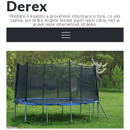
Derex
Skip
to
Hledáte-li kvalitní a prověřené informace o tom, co vás
content
zajímá, jen těžko budete hledat jejich lepší zdroj, než je
právě naše internetová stránka.
Menu