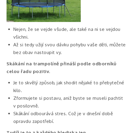
Nejen, že se vejde všude, ale také na ni se vejdou
všichni.
Až si tedy užijí svou dávku pohybu vaše děti, můžete
bez obav nastoupit vy.
Skákání na trampolíně přináší podle odborníků
celou řadu pozitiv.
Je to skvělý způsob, jak shodit nějaké to přebytečné
kilo.
Zformujete si postavu, aniž byste se museli pachtit
v posilovně.
Skákání odbourává stres. Což je v dnešní době
opravdu zapotřebí.
Tudíž je to z každého hlediska jen