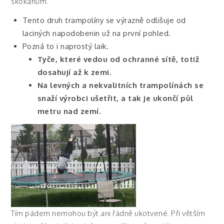
skokanům.
Tento druh trampolíny se výrazně odlišuje od
laciných napodobenin už na první pohled.
Pozná to i naprostý laik.
Tyče, které vedou od ochranné sítě, totiž
dosahují až k zemi.
Na levných a nekvalitních trampolínách se
snaží výrobci ušetřit, a tak je ukončí půl
metru nad zemí.
Tím pádem nemohou být ani řádně ukotvené. Při větším