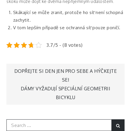
skoku může dojít ke dvěma nepříjemným událostem.
Skákající se může zranit, protože ho síť není schopná
zachytit.
V tom lepším případě se ochranná síť pouze poničí.
3.7/5 - (8 votes)
Navigace
DOPŘEJTE SI DEN JEN PRO SEBE A HÝČKEJTE
SE!
pro
DÁMY VYŽADUJÍ SPECIÁLNÍ GEOMETRII
BICYKLU
příspěvek
Search
Sear
for: