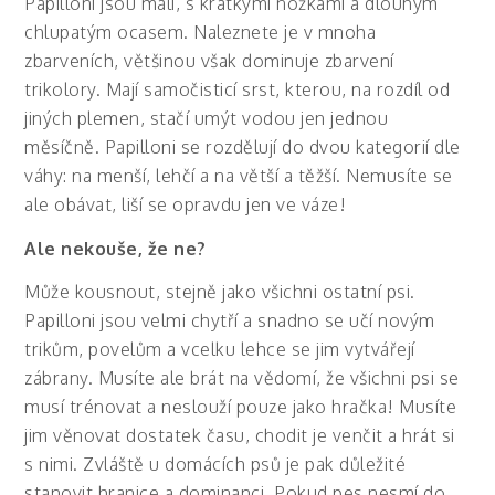
Papilloni jsou malí, s krátkými nožkami a dlouhým
chlupatým ocasem.
Naleznete je v mnoha
zbarveních, většinou však dominuje zbarvení
trikolory. Mají samočisticí srst, kterou, na rozdíl od
jiných plemen, stačí umýt vodou jen jednou
měsíčně.
Papilloni se rozdělují do dvou kategorií dle
váhy: na menší, lehčí a na větší a těžší. Nemusíte se
ale obávat, liší se opravdu jen ve váze!
Ale nekouše, že ne?
Může kousnout, stejně jako všichni ostatní psi.
Papilloni jsou velmi chytří a snadno se učí novým
trikům, povelům a vcelku lehce se jim vytvářejí
zábrany. Musíte ale brát na vědomí, že všichni psi se
musí trénovat a neslouží pouze jako hračka! Musíte
jim věnovat dostatek času, chodit je venčit a hrát si
s nimi.
Zvláště u domácích psů je pak důležité
stanovit hranice a dominanci. Pokud pes nesmí do