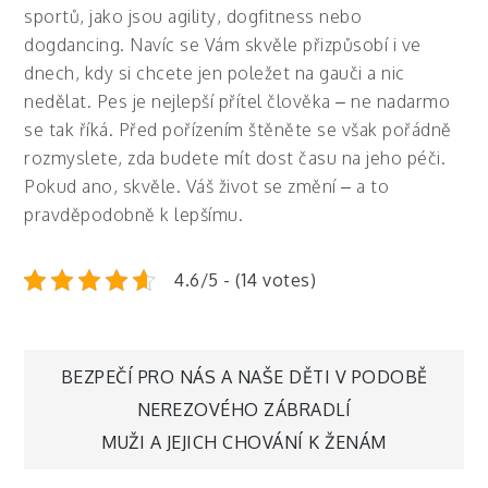
sportů, jako jsou agility, dogfitness nebo
dogdancing. Navíc se Vám skvěle přizpůsobí i ve
dnech, kdy si chcete jen poležet na gauči a nic
nedělat.
Pes je nejlepší přítel člověka – ne nadarmo
se tak říká. Před pořízením štěněte se však pořádně
rozmyslete, zda budete mít dost času na jeho péči.
Pokud ano, skvěle. Váš život se změní – a to
pravděpodobně k lepšímu.
4.6/5 - (14 votes)
Navigace
BEZPEČÍ PRO NÁS A NAŠE DĚTI V PODOBĚ
NEREZOVÉHO ZÁBRADLÍ
pro
MUŽI A JEJICH CHOVÁNÍ K ŽENÁM