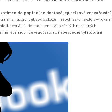
, zatímco do popředí se dostává její celkové znevažování
íváme na názory, debaty, diskuze, nesouhlasí-li někdo s výrokem
vzhled, sexuální orientaci, nemluvě o různých nechutných
 s méněcennou. Jde však často i o nebezpečné vyhrožování