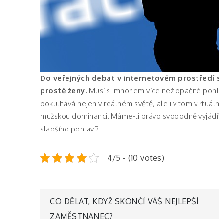
Do veřejných debat v internetovém prostředí s
prostě ženy.
Musí si mnohem více než opačné pohlav
pokulhává nejen v reálném světě, ale i v tom virtuá
mužskou dominanci. Máme-li právo svobodně vyjádřit 
slabšího pohlaví?
4/5 - (10 votes)
Navigace
CO DĚLAT, KDYŽ SKONČÍ VÁŠ NEJLEPŠÍ
ZAMĚSTNANEC?